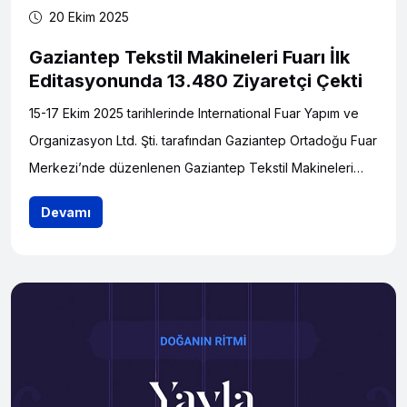
20 Ekim 2025
Gaziantep Tekstil Makineleri Fuarı İlk
Editasyonunda 13.480 Ziyaretçi Çekti
15-17 Ekim 2025 tarihlerinde International Fuar Yapım ve
Organizasyon Ltd. Şti. tarafından Gaziantep Ortadoğu Fuar
Merkezi’nde düzenlenen Gaziantep Tekstil Makineleri
Fuarı (GTMF 2025), bölgenin sanayi gücünü ortaya koyan
Devamı
bir organizasyon olarak başarıyla tamamlandı Gaziantep,
ilk kez düzenlenen uluslararası tekstil makineleri fuarıyla
15 ülkeden 228 firmayı ve 13 bini aşkın ziyaretçiyi
ağırlayarak sektörün yeni buluşma adresi oldu.