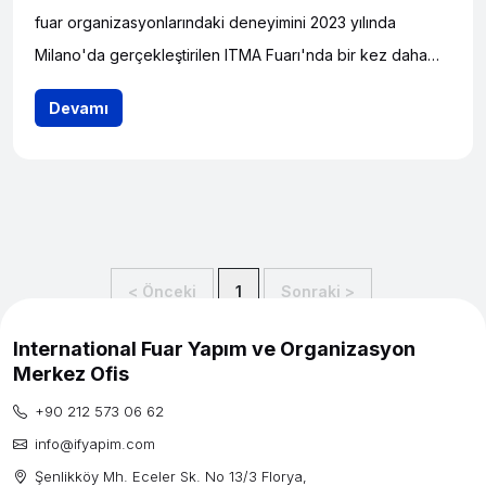
fuar organizasyonlarındaki deneyimini 2023 yılında
Milano'da gerçekleştirilen ITMA Fuarı'nda bir kez daha
ortaya koydu.Yaklaşık 970 Sektör Temsilcisi ITMA 2023
Devamı
Yolculuğunda Bizi Tercih Etti
< Önceki
1
Sonraki >
International Fuar Yapım ve Organizasyon
Merkez Ofis
+90 212 573 06 62
info@ifyapim.com
Şenlikköy Mh. Eceler Sk. No 13/3 Florya,